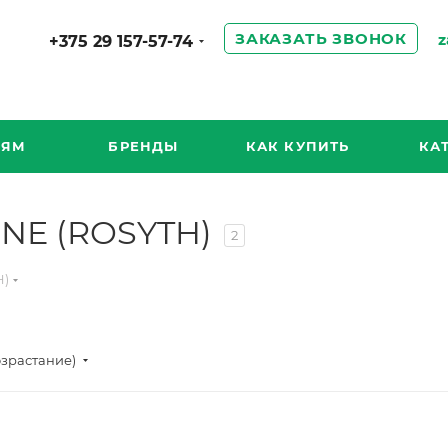
ЗАКАЗАТЬ ЗВОНОК
z
+375 29 157-57-74
ИЯМ
БРЕНДЫ
КАК КУПИТЬ
КА
NE (ROSYTH)
2
H)
озрастание)