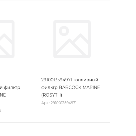
2910013594971 топливный
й фильтр
фильтр BABCOCK MARINE
NE
(ROSYTH)
Арт.: 2910013594971
9