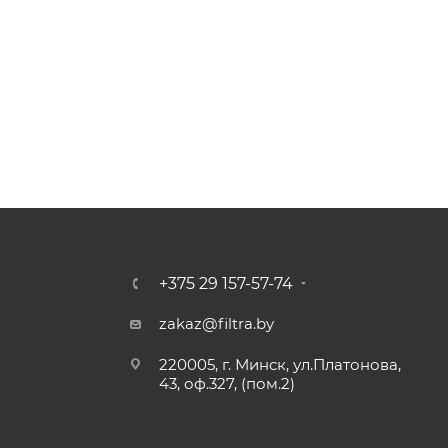
+375 29 157-57-74
zakaz@filtra.by
220005, г. Минск, ул.Платонова,
43, оф.327, (пом.2)