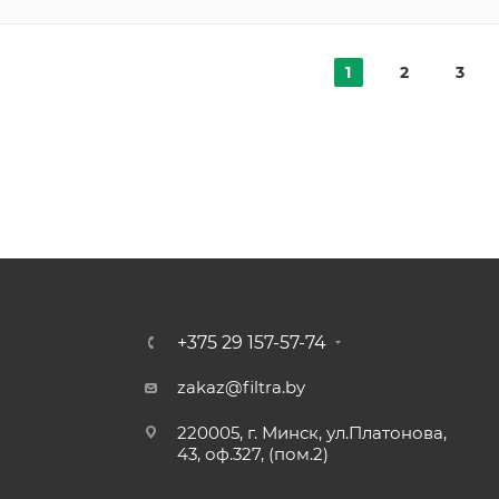
1
2
3
+375 29 157-57-74
zakaz@filtra.by
220005, г. Минск, ул.Платонова,
43, оф.327, (пом.2)