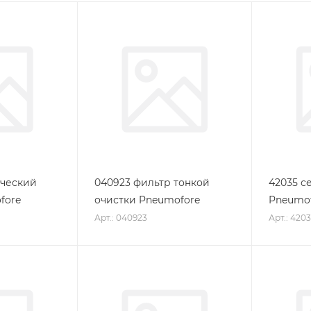
ический
040923 фильтр тонкой
42035 с
fore
очистки Pneumofore
Pneumo
Арт.: 040923
Арт.: 420