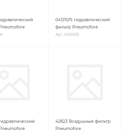
гидравлический
041210/S гидравлический
Pneumofore
фильтр Pneumofore
60
Арт.: 041210/S
гидравлический
42823 Воздушный фильтр
Pneumofore
Pneumofore