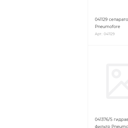
041129 сепарат
Pneumofore
Арт.: 041129
041376/S гидр
фильтр Pneumo