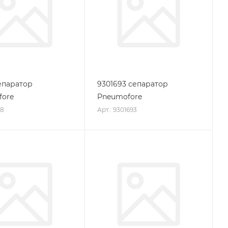
епаратор
9301693 сепаратор
fore
Pneumofore
58
Арт.: 9301693