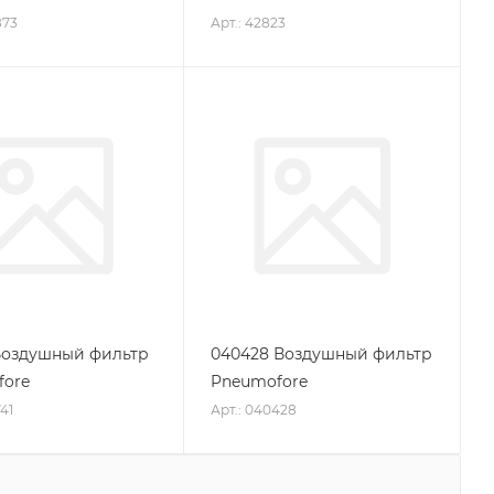
873
Арт.: 42823
Воздушный фильтр
040428 Воздушный фильтр
fore
Pneumofore
41
Арт.: 040428