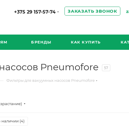
ЗАКАЗАТЬ ЗВОНОК
z
+375 29 157-57-74
ИЯМ
БРЕНДЫ
КАК КУПИТЬ
КА
насосов Pneumofore
57
—
Фильтры для вакуумных насосов Pneumofore
озрастание)
 наличии (
4
)