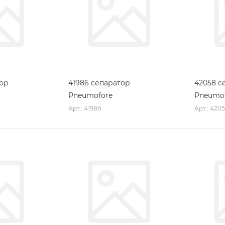
тор
41986 сепаратор
42058 с
Pneumofore
Pneumo
Арт.: 41986
Арт.: 420