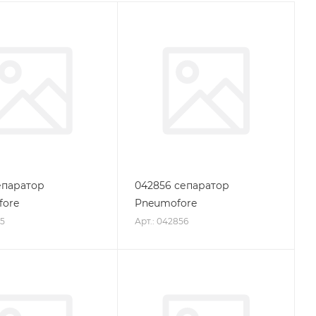
епаратор
042856 сепаратор
fore
Pneumofore
35
Арт.: 042856