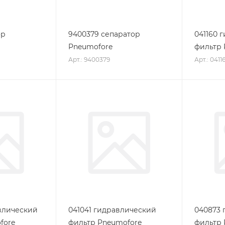
ор
9400379 сепаратор
041160 
Pneumofore
фильтр 
Арт.: 9400379
Арт.: 0411
авлический
041041 гидравлический
040873 
fore
фильтр Pneumofore
фильтр 