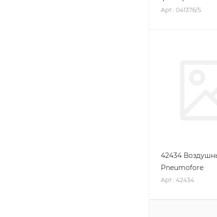
Арт.: 041376/S
42434 Воздушн
Pneumofore
Арт.: 42434