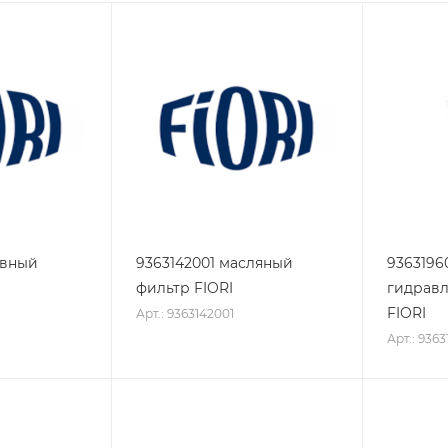
ивный
9363142001 масляный
9363196
фильтр FIORI
гидравл
FIORI
Арт.: 9363142001
Арт.: 9363