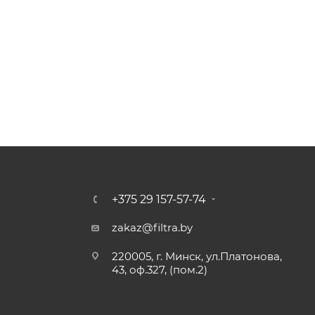
+375 29 157-57-74
zakaz@filtra.by
220005, г. Минск, ул.Платонова,
43, оф.327, (пом.2)