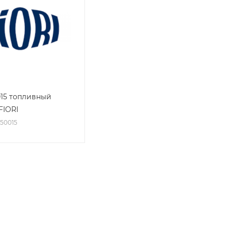
015 топливный
FIORI
550015