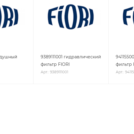
здушный
9389111001 гидравлический
9411550
фильтр FIORI
фильтр 
Арт.: 9389111001
Арт.: 9411