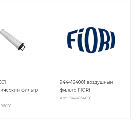
001
9444164001 воздушный
ический фильтр
фильтр FIORI
Арт.: 9444164001
196001