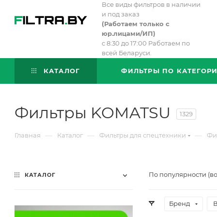
Все виды фильтров в наличии
и под заказ
(
Работаем только с
юр.лицами/ИП)
с 8:30 до 17:00 Работаем по
всей Беларуси.
КАТАЛОГ
ФИЛЬТРЫ ПО КАТЕГОР
Фильтры KOMATSU
1329
—
—
—
Главная
Каталог
Фильтры для спецтехники
Фи
По популярности (в
КАТАЛОГ
Бренд
В