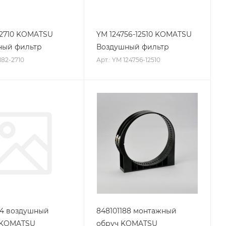
-2710 KOMATSU
YM 124756-12510 KOMATSU
ный фильтр
Воздушный фильтр
182-2710
Арт.: YM 124756-12510
04 воздушный
848101188 монтажный
 KOMATSU
обруч KOMATSU