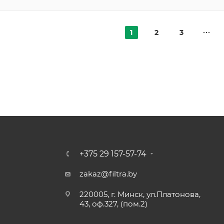
1
2
3
+375 29 157-57-74
zakaz@filtra.by
220005, г. Минск, ул.Платонова,
43, оф.327, (пом.2)