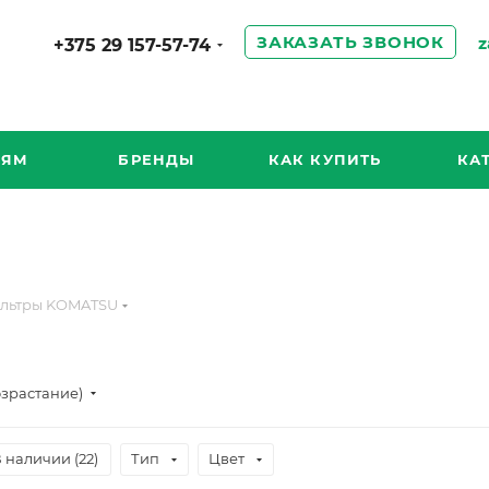
ЗАКАЗАТЬ ЗВОНОК
z
+375 29 157-57-74
ИЯМ
БРЕНДЫ
КАК КУПИТЬ
КА
льтры KOMATSU
озрастание)
 наличии (
22
)
Тип
Цвет