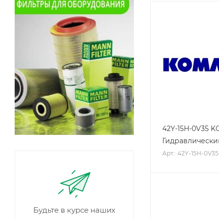
42Y-15H-0V35 
Гидравлически
Арт.: 42Y-15H-0V35
Будьте в курсе наших