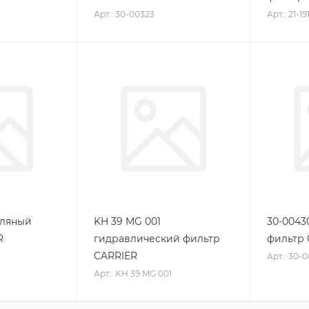
Арт.: 30-00323
Арт.: 21-1
сляный
KH 39 MG 001
30-0043
R
гидравлический фильтр
фильтр 
CARRIER
Арт.: 30-
Арт.: KH 39 MG 001