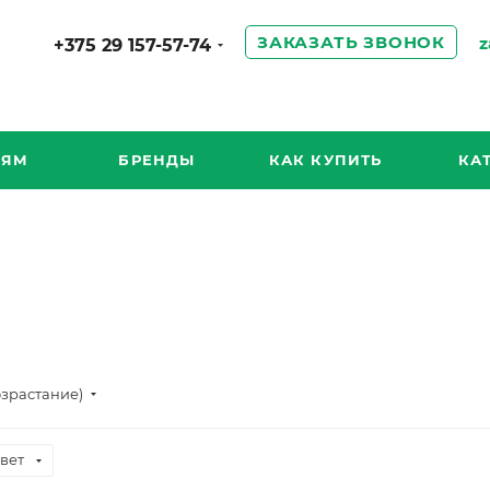
ЗАКАЗАТЬ ЗВОНОК
z
+375 29 157-57-74
ИЯМ
БРЕНДЫ
КАК КУПИТЬ
КА
озрастание)
вет