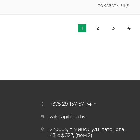
ПОКАЗАТЬ ЕЩЕ
1
2
3
4
+375 29 157-57-74
zakaz@filtra.by
220005, г. Минск, ул.Платонова,
43, оф.327, (пом.2)