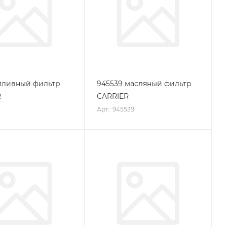
опливный фильтр
945539 масляный фильтр
R
CARRIER
Арт.: 945539