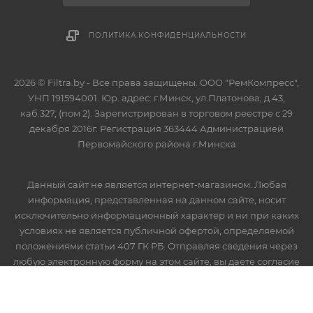
ПОЛИТИКА КОНФИДЕНЦИАЛЬНОСТИ
2026 © Filtra.by - Все права защищены. ООО "РемКомпресс",
УНП 191594001. Юр. адрес: г.Минск, ул.Платонова, д.43,
каб.327, (пом 2). Зарегистрирован в торговом реестре с 29
декабря 2016г. Регистрация 363444 Администрацией
Первомайского района г.Минска
Данный сайт не является интернет-магазином. Любая
информация, представленная на данном сайте, носит
исключительно информационный характер и ни при каких
условиях не является публичной офертой, определяемой
положениями статьи 407 ГК РБ. Отправляя сведения через
любую электронную форму на этом сайте, вы даете согласие
на обработку ваших персональных данных.