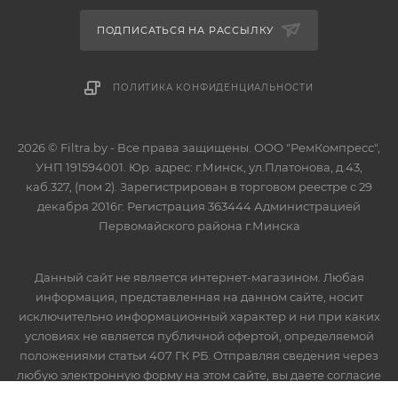
ПОДПИСАТЬСЯ НА РАССЫЛКУ
ПОЛИТИКА КОНФИДЕНЦИАЛЬНОСТИ
2026 © Filtra.by - Все права защищены. ООО "РемКомпресс",
УНП 191594001. Юр. адрес: г.Минск, ул.Платонова, д.43,
каб.327, (пом 2). Зарегистрирован в торговом реестре с 29
декабря 2016г. Регистрация 363444 Администрацией
Первомайского района г.Минска
Данный сайт не является интернет-магазином. Любая
информация, представленная на данном сайте, носит
исключительно информационный характер и ни при каких
условиях не является публичной офертой, определяемой
положениями статьи 407 ГК РБ. Отправляя сведения через
любую электронную форму на этом сайте, вы даете согласие
на обработку ваших персональных данных.