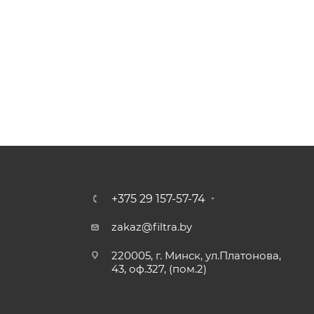
+375 29 157-57-74
zakaz@filtra.by
220005, г. Минск, ул.Платонова,
43, оф.327, (пом.2)