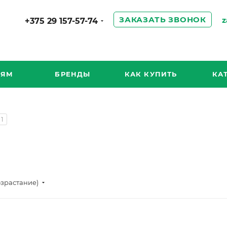
ЗАКАЗАТЬ ЗВОНОК
z
+375 29 157-57-74
ИЯМ
БРЕНДЫ
КАК КУПИТЬ
КА
1
озрастание)