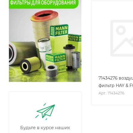
71434276 возд
фильтр HAY & 
Арт.: 71434276
Будьте в курсе наших