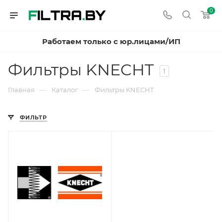
0
Работаем только с юр.лицами/ИП
Фильтры KNECHT
1
—
—
Главная
Каталог
Фильтры KNECHT
ФИЛЬТР