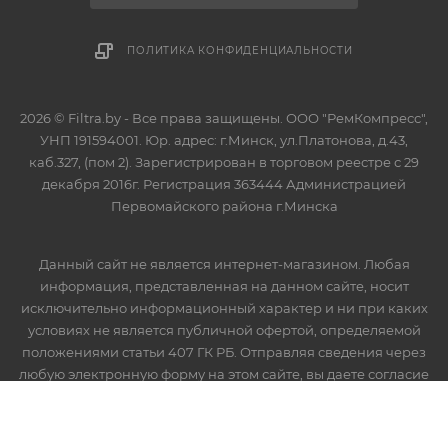
ПОЛИТИКА КОНФИДЕНЦИАЛЬНОСТИ
2026 © Filtra.by - Все права защищены. ООО "РемКомпресс",
УНП 191594001. Юр. адрес: г.Минск, ул.Платонова, д.43,
каб.327, (пом 2). Зарегистрирован в торговом реестре с 29
декабря 2016г. Регистрация 363444 Администрацией
Первомайского района г.Минска
Данный сайт не является интернет-магазином. Любая
информация, представленная на данном сайте, носит
исключительно информационный характер и ни при каких
условиях не является публичной офертой, определяемой
положениями статьи 407 ГК РБ. Отправляя сведения через
любую электронную форму на этом сайте, вы даете согласие
на обработку ваших персональных данных.