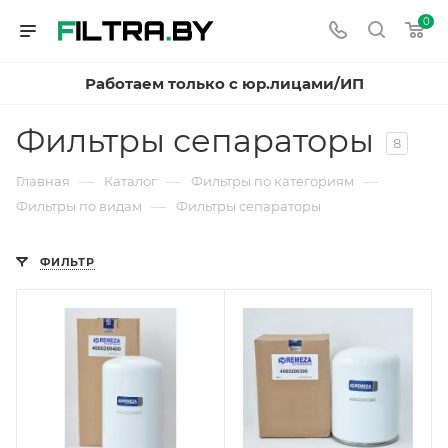
0
Работаем только с юр.лицами/ИП
Фильтры сепараторы
8
—
—
—
Главная
Каталог
Фильтры по категориям
—
Фильтры по видам
Фильтры сепараторы
ФИЛЬТР