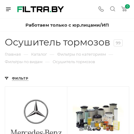
0
Работаем только с юр.лицами/ИП
Осушитель тормозов
99
—
—
—
Главная
Каталог
Фильтры по категориям
—
Фильтры по видам
Осушитель тормозов
ФИЛЬТР